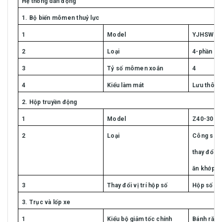
Hệ thống dẫn động
1. Bộ biến mômen thuỷ lực
1
Model
YJHSW31
2
Loại
4-phần tử
3
Tỷ số mômen xoắn
4
4
Kiểu làm mát
Lưu thông
2. Hộp truyền động
1
Model
Z40-3000
2
Loại
Công suất
thay đổi s
ăn khớp t
3
Thay đổi vị trí hộp số
Hộp số 2 t
3. Trục và lốp xe
1
Kiểu bộ giảm tốc chính
Bánh răng