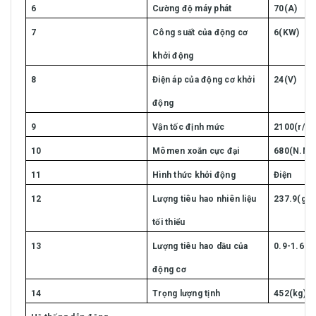
6
Cường độ máy phát
70(A)
7
Công suất của động cơ
6(KW)
khởi động
8
Điện áp của động cơ khởi
24(V)
động
9
Vận tốc định mức
2100(r/mi
10
Mômen xoắn cực đại
680(N.M)
11
Hình thức khởi động
Điện
12
Lượng tiêu hao nhiên liệu
237.9(g/K
tối thiểu
13
Lượng tiêu hao dầu của
0.9-1.6(g
động cơ
14
Trọng lượng tịnh
452(kg)