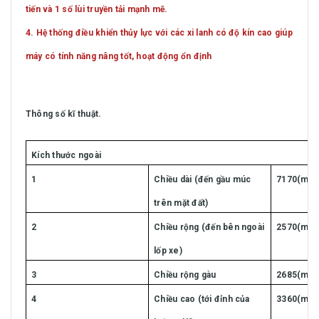
tiến và 1 số lùi truyền tải mạnh mẽ.
4. Hệ thống điều khiển thủy lực với các xi lanh có độ kín cao giúp
máy có tính năng nâng tốt, hoạt động ổn định
Thông số kĩ thuật.
Kích thước ngoài
1
Chiều dài (đến gầu múc
7170(mm
trên mặt đất)
2
Chiều rộng (đến bên ngoài
2570(mm
lốp xe)
3
Chiều rộng gàu
2685(mm
4
Chiều cao (tới đỉnh của
3360(mm