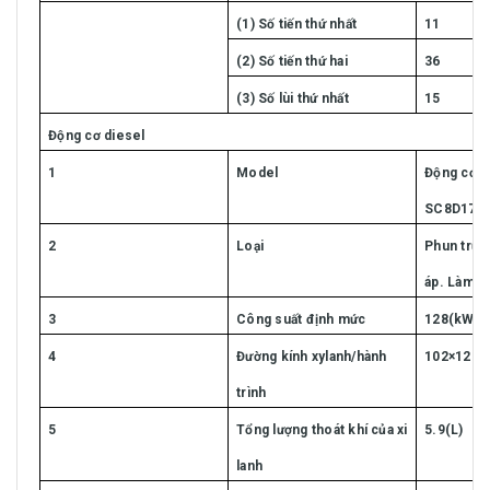
(1) Số tiến thứ nhất
11
(2) Số tiến thứ hai
36
(3) Số lùi thứ nhất
15
Động cơ diesel
1
Model
Động cơ S
SC8D170
2
Loại
Phun trực
áp. Làm m
3
Công suất định mức
128(kW)
4
Đường kính xylanh/hành
102×120(
trình
5
Tổng lượng thoát khí của xi
5.9(L)
lanh