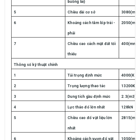
buồng lái)
5
Chiều dài cơ sở
3080(mm
6
Khoảng cách tâm lốp trái -
2050(mm
phải
7
Chiều cao cách mặt đất tối
400(mm)
thiểu
Thông số kỹ thuật chính
1
Tải trọng định mức
4000(Kg)
2
Trọng lượng thao tác
13200KG
3
Dung tích gầu định mức
2.3(m3)
4
Lực tháo đổ lớn nhất
128kN
5
Chiều cao đổ vật liệu lớn
2815(mm
nhất
6
Khoảng cách vươn đổ vật
1050(mm