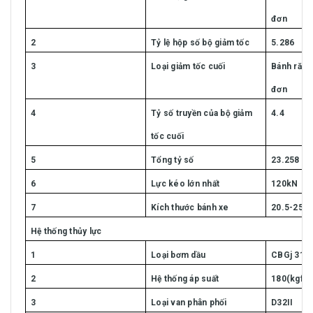
đơn
2
Tỷ lệ hộp số bộ giảm tốc
5.286
3
Loại giảm tốc cuối
Bánh răng
đơn
4
Tỷ số truyền của bộ giảm
4.4
tốc cuối
5
Tổng tỷ số
23.258
6
Lực kéo lớn nhất
120kN
7
Kích thước bánh xe
20.5-25-
Hệ thống thủy lực
1
Loại bơm dầu
CBGj 314
2
Hệ thống áp suất
180(kgf/
3
Loại van phân phối
D32II