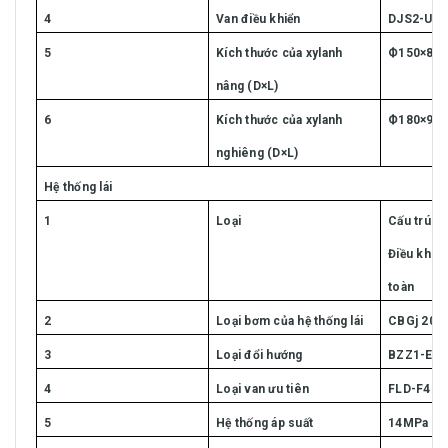
4
Van điều khiển
DJS2-UX/
5
Kích thước của xylanh
Ф150×80
nâng (D×L)
6
Kích thước của xylanh
Ф180×90
nghiêng (D×L)
Hệ thống lái
1
Loại
Cấu trúc k
Điều khiển
toàn
2
Loại bơm của hệ thống lái
CBGj 2063
3
Loại đổi hướng
BZZ1-E63
4
Loại van ưu tiên
FLD-F48H
5
Hệ thống áp suất
14MPa