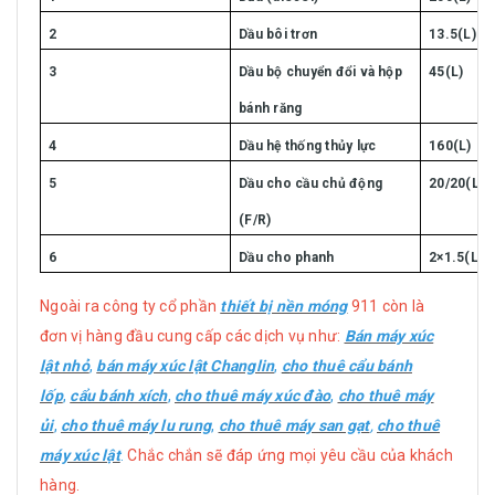
2
Dầu bôi trơn
13.5(L)
3
Dầu bộ chuyển đổi và hộp
45(L)
bánh răng
4
Dầu hệ thống thủy lực
160(L)
5
Dầu cho cầu chủ động
20/20(L)
(F/R)
6
Dầu cho phanh
2×1.5(L)
Ngoài ra công ty cổ phần
thiết bị nền móng
911 còn là
đơn vị hàng đầu cung cấp các dịch vụ như:
Bán máy xúc
lật nhỏ
,
bán máy xúc lật Changlin
,
c
ho thuê cẩu bánh
lốp
,
cẩu bánh xích
,
cho thuê máy xúc đào
,
cho thuê máy
ủi
,
cho thuê máy lu rung
,
cho thuê máy san gạt
,
cho thuê
máy xúc lật
.
Chắc chắn sẽ đáp ứng mọi yêu cầu của khách
hàng.