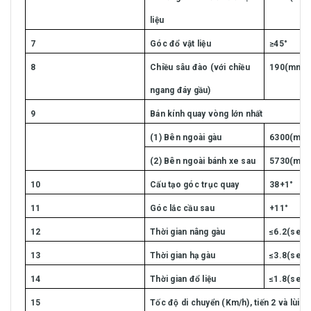
liệu
7
Góc đổ vật liệu
≥45°
8
Chiều sâu đào (với chiều
190(mm)
ngang đáy gầu)
9
Bán kính quay vòng lớn nhất
(1) Bên ngoài gàu
6300(mm
(2) Bên ngoài bánh xe sau
5730(mm
10
Cấu tạo góc trục quay
38+1°
11
Góc lắc cầu sau
+11°
12
Thời gian nâng gàu
≤6.2(sec.
13
Thời gian hạ gàu
≤3.8(sec.
14
Thời gian đổ liệu
≤1.8(sec.
15
Tốc độ di chuyển (Km/h), tiến 2 và lùi 1