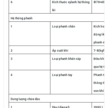
6
Kích thước xylanh hệ thống
Ф70×40×
lái
Hệ thống phanh
1
Loại phanh chân
Kích hoạt 
động lên 
phanh đĩa
2
Áp suất khí
7-8(kgf/c
3
Loại phanh khẩn cấp
Điều khiể
qua hệ th
4
Loại phanh tay
Phanh trố
thông thư
van khí n
Dung lượng chứa dầu
1
Dầu (diesel)
200(L)