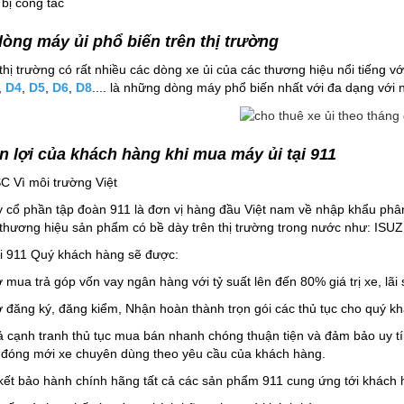
 bị công tác
òng máy ủi phổ biến trên thị trường
thị trường có rất nhiều các dòng xe ủi của các thương hiệu nổi tiếng 
,
D4
,
D5
,
D6
,
D8
.... là những dòng máy phổ biến nhất với đa dạng với 
 lợi của khách hàng khi mua máy ủi tại 911
C Vì môi trường Việt
y cổ phần tập đoàn 911 là đơn vị hàng đầu Việt nam về nhập khẩu phân
thương hiệu sản phẩm có bề dày trên thị trường trong nước như: 
i 911 Quý khách hàng sẽ được:
ợ mua trả góp vốn vay ngân hàng với tỷ suất lên đến 80% giá trị xe, lãi
ợ đăng ký, đăng kiểm, Nhận hoàn thành trọn gói các thủ tục cho quý k
ả cạnh tranh thủ tục mua bán nhanh chóng thuận tiện và đảm bảo uy tí
 đóng mới xe chuyên dùng theo yêu cầu của khách hàng.
ết bảo hành chính hãng tất cả các sản phẩm 911 cung ứng tới khách hà