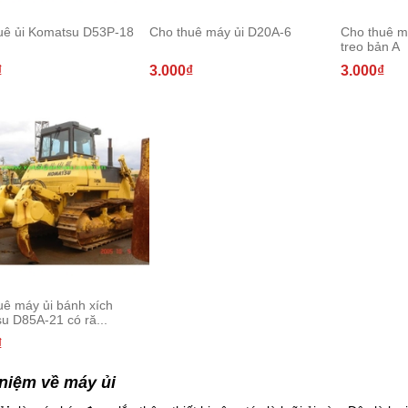
uê ủi Komatsu D53P-18
Cho thuê máy ủi D20A-6
Cho thuê m
treo bản A
₫
3.000₫
3.000₫
uê máy ủi bánh xích
u D85A-21 có ră...
₫
niệm về máy ủi