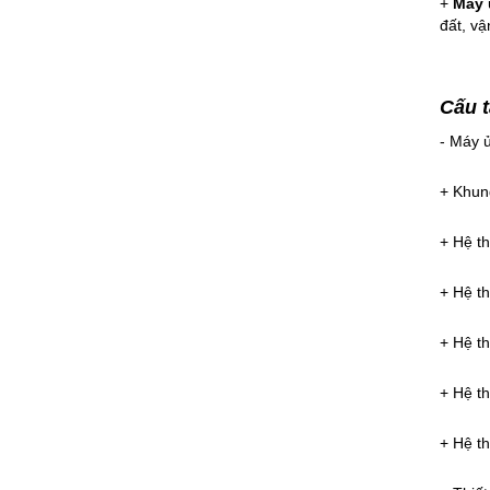
+
Máy 
đất, vậ
Cấu t
- Máy ủ
+ Khun
+ Hệ th
+ Hệ th
+ Hệ t
+ Hệ t
+ Hệ t