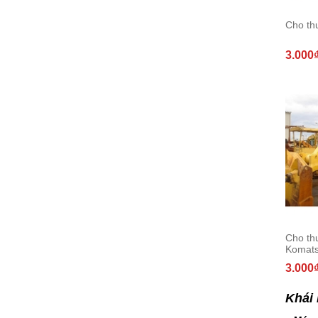
Cho th
3.000
Cho th
Komats
3.000
Khái 