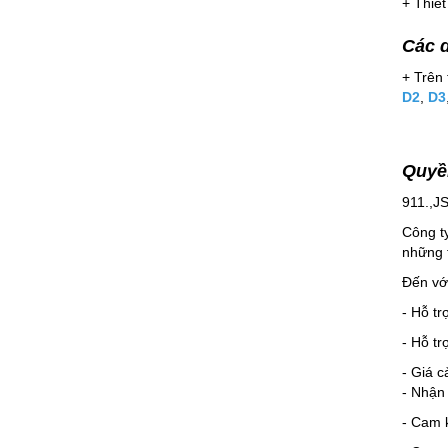
+ Thiết
Các d
+ Trên 
D2
,
D3
Quyền
911.,JS
Công t
những 
Đến vớ
- Hỗ tr
- Hỗ tr
- Giá c
- Nhận
- Cam k