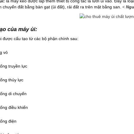
ủi:
là máy kéo được lắp thêm thiết bị công tác là lưỡi ủi vào. Đây là lo
n chuyển đất bằng bàn gạt (ủi đất), rải đất ra trên mặt bằng san.
<
Ngu
ạo của máy ủi:
i được cấu tạo từ các bộ phận chính sau:
g vỏ
ống truyền lực
ống thủy lực
hống di chuyển
hống điều khiển
hống điện