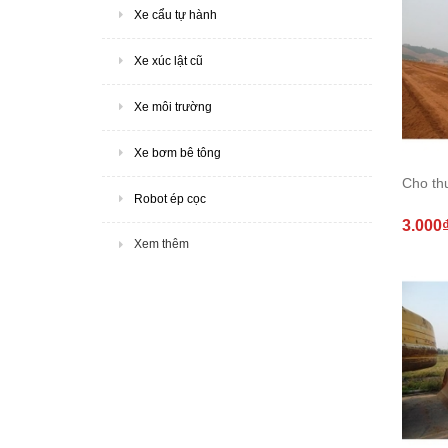
Xe cẩu tự hành
Xe xúc lật cũ
Xe môi trường
Xe bơm bê tông
Cho th
Robot ép cọc
3.000
Xem thêm