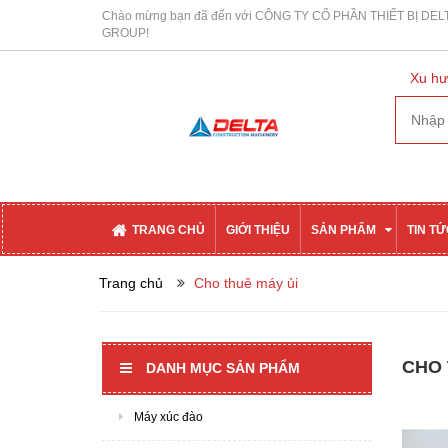
Chào mừng bạn đã đến với CÔNG TY CỔ PHẦN THIẾT BỊ DEL
GROUP!
Xu hư
TRANG CHỦ
GIỚI THIỆU
SẢN PHẨM
TIN T
Trang chủ
Cho thuê máy ủi
CHO 
DANH MỤC SẢN PHẨM
Máy xúc đào