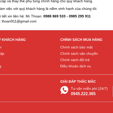
 cấp và thay thế phụ tùng chính hãng cho quý khách hàng.
àm việc với quý khách hàng là niềm vinh hạnh của chúng tôi.
 tiết xin liên hệ: Mr Thoan:
0988 869 533 - 0985 295 911
:
thoan911@gmail.com
Ợ KHÁCH HÀNG
CHÍNH SÁCH MUA HÀNG
m
Chính sách bảo mật
hập
Chính sách vận chuyển
Chính sách đổi trả
g
Điều khoản dịch vụ
GIẢI ĐÁP THẮC MẮC
Tư vấn miễn phí (24/7)
0945.222.365