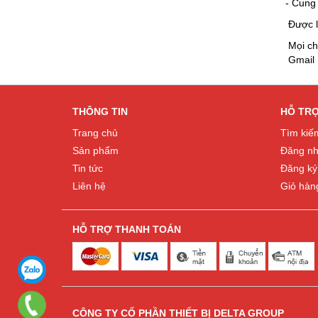
- Cung
Được l
Mọi chi
Gmail 
THÔNG TIN
HỖ TR
Trang chủ
Tìm kiế
Sản phẩm
Đăng n
Tin tức
Đăng ký
Liên hệ
Giỏ hàn
HỖ TRỢ THANH TOÁN
CÔNG TY CỔ PHẦN THIẾT BỊ DELTA GROUP