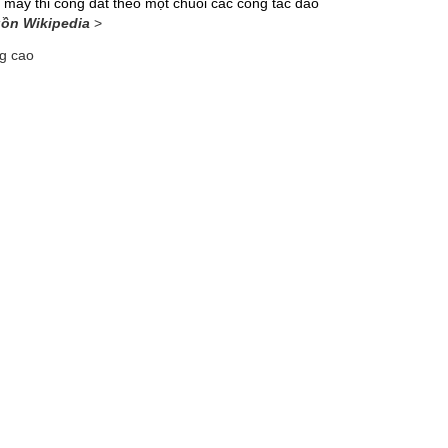
ại máy thi công đất theo một chuỗi các công tác đào
ồn Wikipedia
>