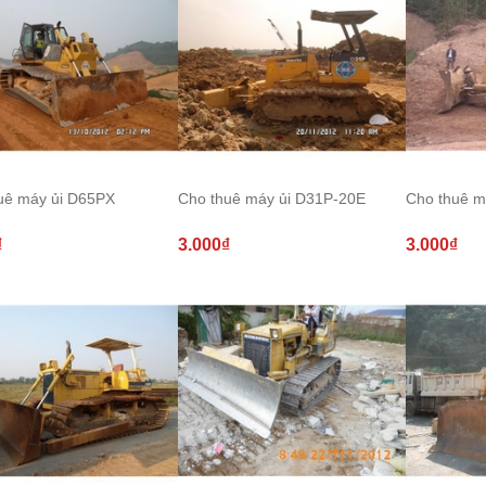
uê máy ủi D65PX
Cho thuê máy ủi D31P-20E
Cho thuê m
₫
3.000₫
3.000₫