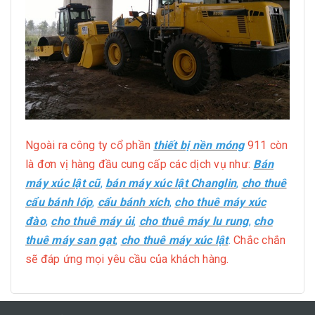
Ngoài ra công ty cổ phần
thiết bị nền móng
911 còn
là đơn vị hàng đầu cung cấp các dịch vụ như:
Bán
máy xúc lật cũ
,
bán máy xúc lật Changlin
,
c
ho thuê
cẩu bánh lốp
,
cẩu bánh xích
,
cho thuê máy xúc
đào
,
cho thuê máy ủi
,
cho thuê máy lu rung
,
cho
thuê máy san gạt
,
cho thuê máy xúc lật
.
Chắc chắn
sẽ đáp ứng mọi yêu cầu của khách hàng.