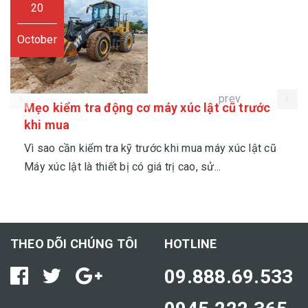
20
October
prev
Mẹo kiểm tra động cơ máy xúc lật cũ trước
khi mua
Vì sao cần kiểm tra kỹ trước khi mua máy xúc lật cũ
Máy xúc lật là thiết bị có giá trị cao, sử...
THEO DÕI CHÚNG TÔI
HOTLINE
09.888.69.533