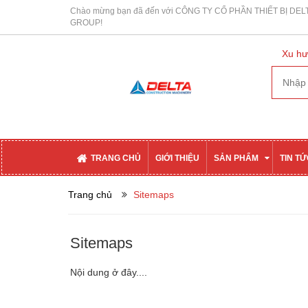
Chào mừng bạn đã đến với CÔNG TY CỔ PHẦN THIẾT BỊ DEL
GROUP!
Xu hư
TRANG CHỦ
GIỚI THIỆU
SẢN PHẨM
TIN T
Trang chủ
Sitemaps
Sitemaps
Nội dung ở đây....