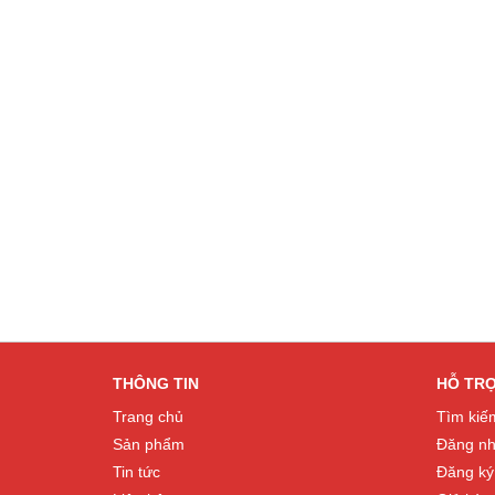
THÔNG TIN
HỖ TR
Trang chủ
Tìm kiế
Sản phẩm
Đăng n
Tin tức
Đăng ký