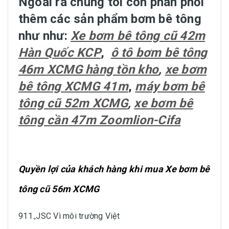
Ngoài ra chúng tôi còn phân phối
thêm các sản phẩm bơm bê tông
như như:
Xe bơm bê tông cũ 42m
Hàn Quốc KCP
,
ô tô bơm bê tông
46m XCMG hàng tồn kho
,
xe bơm
bê tông XCMG 41m
,
máy bơm bê
tông cũ 52m XCMG
,
xe bơm bê
tông cần 47m Zoomlion-Cifa
Quyền lợi của khách hàng khi mua Xe bơm bê
tông cũ 56m XCMG
911.,JSC Vì môi trường Việt