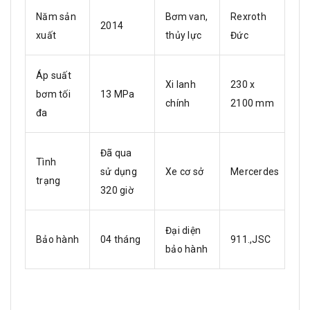
Năm sản
Bơm van,
Rexroth
2014
xuất
thủy lực
Đức
Áp suất
Xi lanh
230 x
bơm tối
13 MPa
chính
2100 mm
đa
Đã qua
Tình
sử dụng
Xe cơ sở
Mercerdes
trạng
320 giờ
Đại diện
Bảo hành
04 tháng
911.,JSC
bảo hành