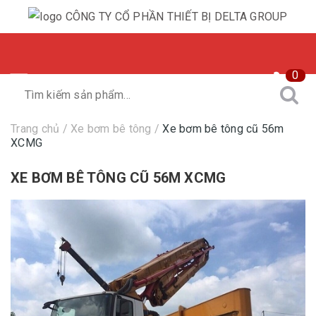
0
Trang chủ
/
Xe bơm bê tông
/
Xe bơm bê tông cũ 56m
XCMG
XE BƠM BÊ TÔNG CŨ 56M XCMG