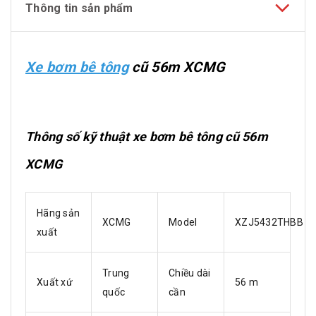
Thông tin sản phẩm
Xe bơm bê tông
cũ 56m XCMG
Thông số kỹ thuật xe bơm bê tông cũ 56m
XCMG
Hãng sản
XCMG
Model
XZJ5432THBB
xuất
Trung
Chiều dài
Xuất xứ
56 m
quốc
cần