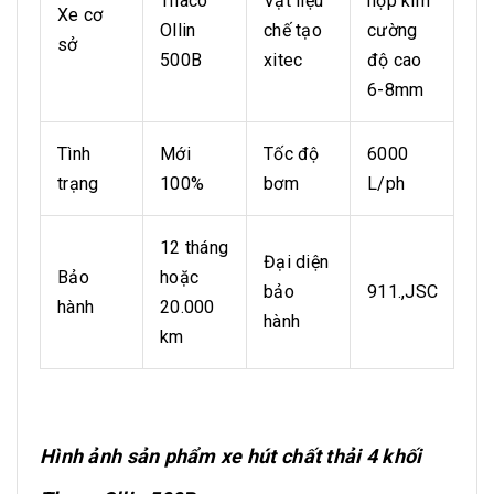
Thaco
Vật liệu
hợp kim
Xe cơ
Ollin
chế tạo
cường
sở
500B
xitec
độ cao
6-8mm
Tình
Mới
Tốc độ
6000
trạng
100%
bơm
L/ph
12 tháng
Đại diện
Bảo
hoặc
bảo
911.,JSC
hành
20.000
hành
km
Hình ảnh sản phẩm xe hút chất thải 4 khối