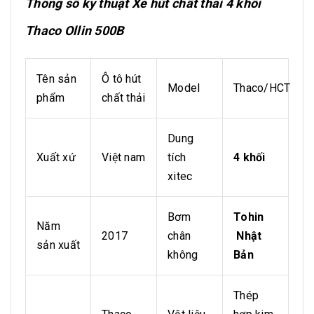
Thông số kỹ thuật Xe hút chất thải 4 khối
Thaco Ollin 500B
Tên sản
Ô tô hút
Model
Thaco/HCT
phẩm
chất thải
Dung
Xuất xứ
Việt nam
tích
4 khối
xitec
Bơm
Tohin
Năm
2017
chân
Nhật
sản xuất
không
Bản
Thép